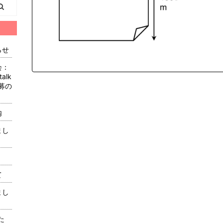
らせ
会：
alk
公募の
内
まし
て
まし
た